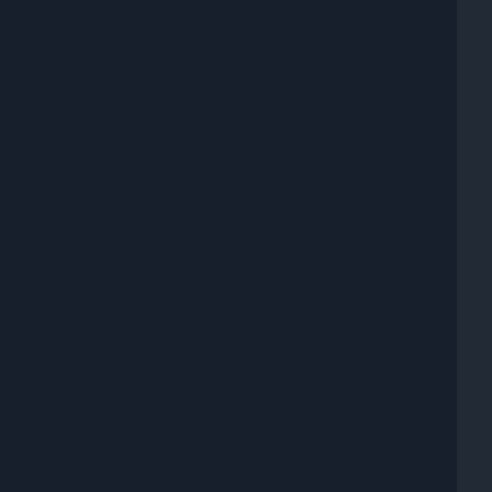
i
to. Grazie alle
.
ming SRL (Reg. N.