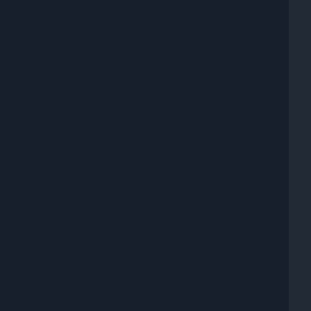
i
to. Grazie alle
.
ming SRL (Reg. N.