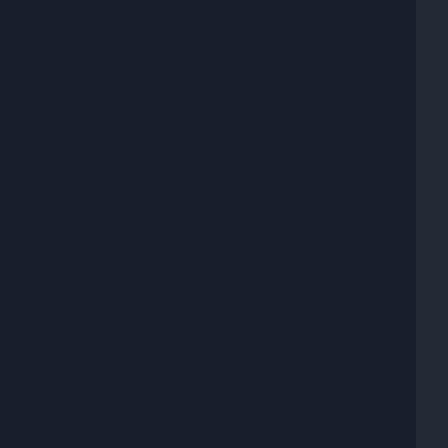
i
to. Grazie alle
.
ming SRL (Reg. N.